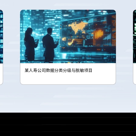
某人寿公司数据分类分级与脱敏项目