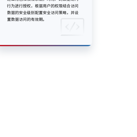
行为进行授权，根据用户的权限结合访问
数据的安全级别配置安全访问策略，并设
置数据访问的有效期。