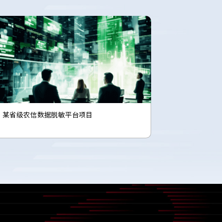
某省级农信数据脱敏平台项目