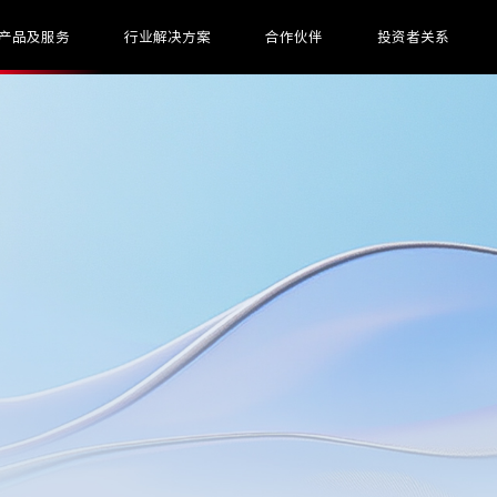
产品及服务
行业解决方案
合作伙伴
投资者关系