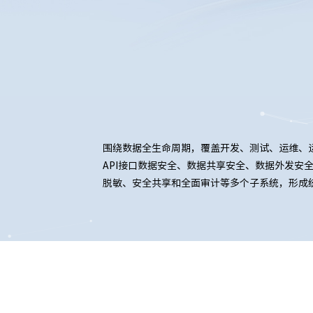
围绕数据全生命周期，覆盖开发、测试、运维、
API接口数据安全、数据共享安全、数据外发
脱敏、安全共享和全面审计等多个子系统，形成