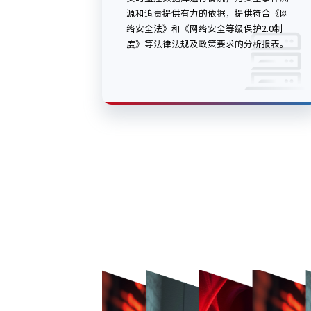
源和追责提供有力的依据，提供符合《网
络安全法》和《网络安全等级保护2.0制
度》等法律法规及政策要求的分析报表。