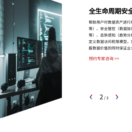
全生命周期安
帮助用户对数据资产进行
等）、安全管控（数据加
等）、态势感知（趋势分
定义数据访问权限模型，
掘数据价值的同时保证企
预约专家咨询 >>
2
/
3